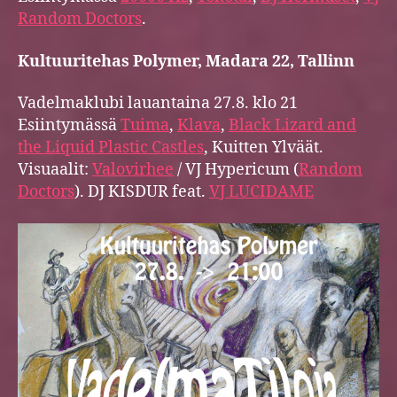
Random Doctors
.
Kultuuritehas Polymer, Madara 22, Tallinn
Vadelmaklubi lauantaina 27.8. klo 21
Esiintymässä
Tuima
,
Klava
,
Black Lizard and
the Liquid Plastic Castles
, Kuitten Ylväät.
Visuaalit:
Valovirhee
/ VJ Hypericum (
Random
Doctors
). DJ KISDUR feat.
VJ LUCIDAME