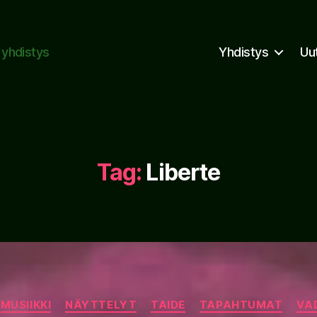
n yhdistys
Yhdistys
Uu
Tag:
Liberte
Categories
MUSIIKKI
NÄYTTELYT
TAIDE
TAPAHTUMAT
VA