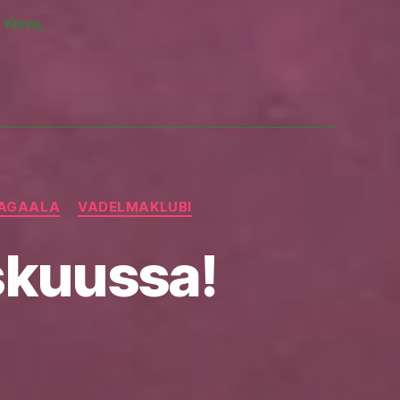
,
Klava
,
AGAALA
VADELMAKLUBI
skuussa!