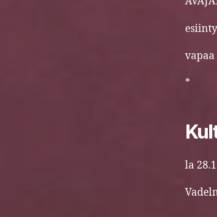
AVAJA
esiin
vapaa 
*
Kult
la 28.
Vadel