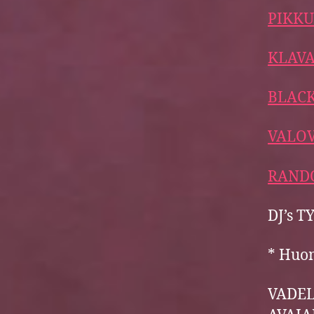
PIKK
KLAV
BLACK
VALO
RAND
DJ’s 
* Huom
VADEL