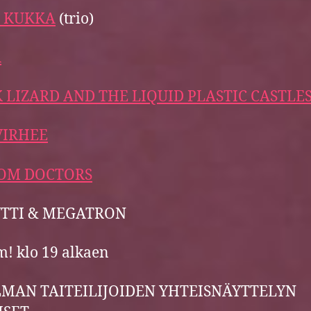
U KUKKA
(trio)
A
 LIZARD AND THE LIQUID PLASTIC CASTLE
VIRHEE
OM DOCTORS
TYTTI & MEGATRON
! klo 19 alkaen
MAN TAITEILIJOIDEN YHTEISNÄYTTELYN