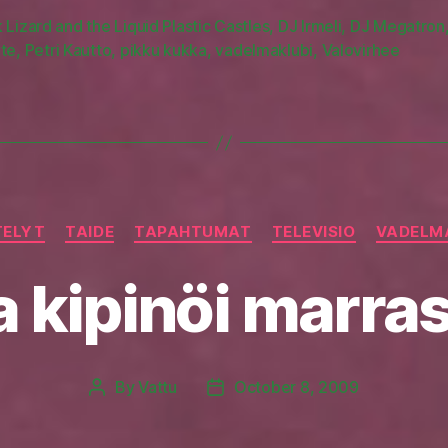
 Lizard and the Liquid Plastic Castles
,
DJ Irmeli
,
DJ Megatron
rte
,
Petri Kautto
,
pikku kukka
,
vadelmaklubi
,
Valovirhee
Categories
TELYT
TAIDE
TAPAHTUMAT
TELEVISIO
VADELM
 kipinöi marra
By
Vattu
October 8, 2009
Post
Post
author
date