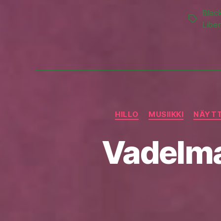
Black
Tags
Libe
HILLO
MUSIIKKI
NÄYT
Vadelma