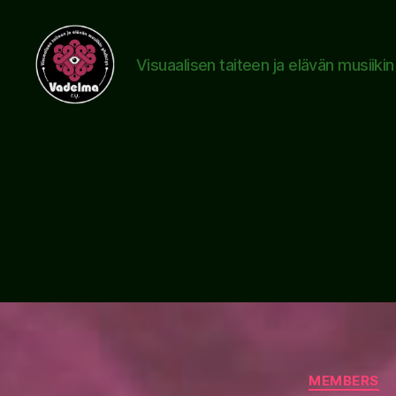
Visuaalisen taiteen ja elävän musiiki
www.vadelma.org
MEMBERS