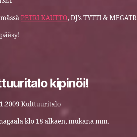
ISET
tymässä
PETRI KAUTTO
, DJ’s TYTTI & MEGAT
pääsy!
tuuritalo kipinöi!
11.2009 Kulttuuritalo
magaala klo 18 alkaen, mukana mm.