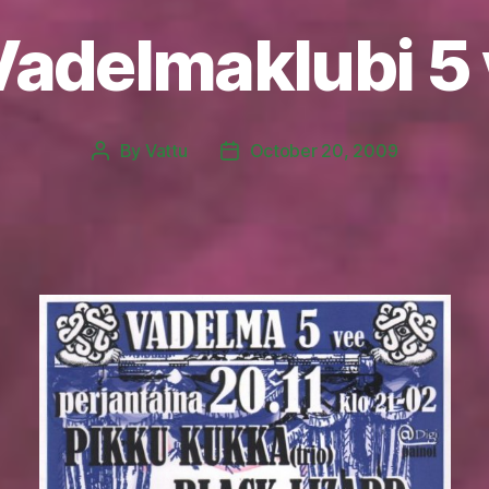
Vadelmaklubi 5 
By
Vattu
October 20, 2009
Post
Post
author
date