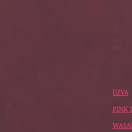
UZVA
PINK 
WASA