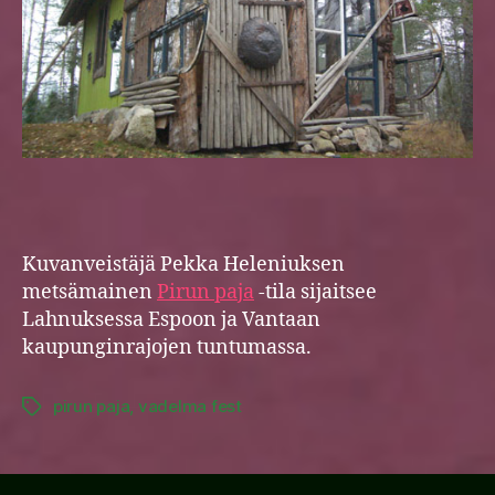
Kuvanveistäjä Pekka Heleniuksen
metsämainen
Pirun paja
-tila sijaitsee
Lahnuksessa Espoon ja Vantaan
kaupunginrajojen tuntumassa.
pirun paja
,
vadelma fest
Tags