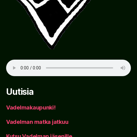
Uutisia
Vadelmakaupunki!
Vadelman matka jatkuu
Kutsu Vadelman jäsenille