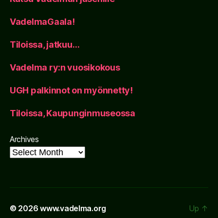
VadelmaGaala!
Tiloissa, jatkuu…
Vadelma ry:n vuosikokous
UGH palkinnot on myönnetty!
Tiloissa, Kaupunginmuseossa
Archives
© 2026
www.vadelma.org
Up
↑