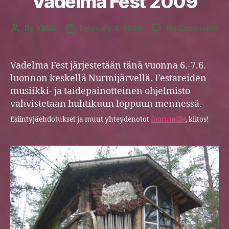
Vadelma Fest 2009
on
By
Vattu
February 4, 2009
No Comments
Post
Post
Va
author
date
Fes
20
Vadelma Fest järjestetään tänä vuonna 6.-7.6.
luonnon keskellä Nurmijärvellä. Festareiden
musiikki- ja taidepainotteinen ohjelmisto
vahvistetaan huhtikuun loppuun mennessä.
Esiintyjäehdotukset ja muut yhteydenotot
foorumille
, kiitos!