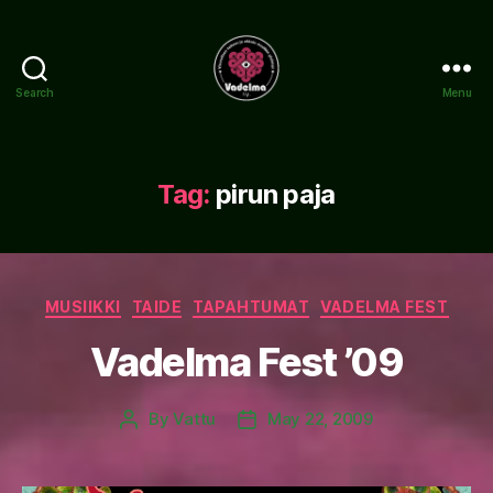
Search
Menu
www.vadelma.org
Tag:
pirun paja
Categories
MUSIIKKI
TAIDE
TAPAHTUMAT
VADELMA FEST
Vadelma Fest ’09
By
Vattu
May 22, 2009
Post
Post
author
date