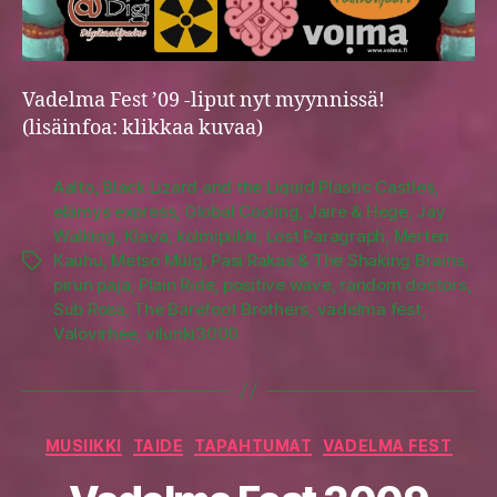
Vadelma Fest ’09 -liput nyt myynnissä!
(lisäinfoa: klikkaa kuvaa)
Aalto
,
Black Lizard and the Liquid Plastic Castles
,
elämys express
,
Global Cooling
,
Jaire & Hege
,
Jay
Walking
,
Klava
,
kolmipiikki
,
Lost Paragraph
,
Merten
Kauhu
,
Metso Mülg
,
Pasi Rakas & The Shaking Brains
,
Tags
pirun paja
,
Plain Ride
,
positive wave
,
random doctors
,
Sub Rosa
,
The Barefoot Brothers
,
vadelma fest
,
Valovirhee
,
vilunki3000
Categories
MUSIIKKI
TAIDE
TAPAHTUMAT
VADELMA FEST