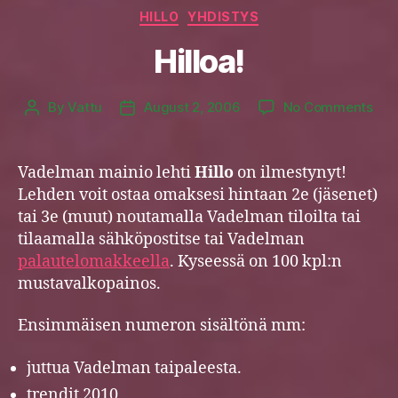
Categories
HILLO
YHDISTYS
Hilloa!
on
By
Vattu
August 2, 2006
No Comments
Post
Post
Hill
author
date
Vadelman mainio lehti
Hillo
on ilmestynyt!
Lehden voit ostaa omaksesi hintaan 2e (jäsenet)
tai 3e (muut) noutamalla Vadelman tiloilta tai
tilaamalla sähköpostitse tai Vadelman
palautelomakkeella
. Kyseessä on 100 kpl:n
mustavalkopainos.
Ensimmäisen numeron sisältönä mm:
juttua Vadelman taipaleesta.
trendit 2010