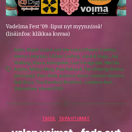
Vadelma Fest ’09 -liput nyt myynnissä!
(lisäinfoa: klikkaa kuvaa)
Aalto
,
Black Lizard and the Liquid Plastic Castles
,
elämys express
,
Global Cooling
,
Jaire & Hege
,
Jay
Walking
,
Klava
,
kolmipiikki
,
Lost Paragraph
,
Merten
Kauhu
,
Metso Mülg
,
Pasi Rakas & The Shaking Brains
,
Tags
pirun paja
,
Plain Ride
,
positive wave
,
random doctors
,
Sub Rosa
,
The Barefoot Brothers
,
vadelma fest
,
Valovirhee
,
vilunki3000
Categories
TAIDE
TAPAHTUMAT