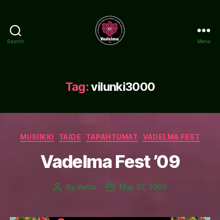
Search
Menu
www.vadelma.org
Tag:
vilunki3000
Categories
MUSIIKKI
TAIDE
TAPAHTUMAT
VADELMA FEST
Vadelma Fest ’09
By
Vattu
May 22, 2009
Post
Post
author
date