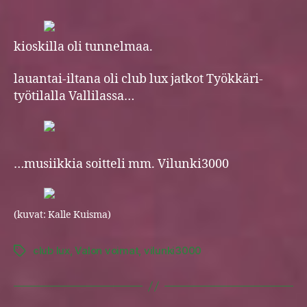
kioskilla oli tunnelmaa.
lauantai-iltana oli club lux jatkot Työkkäri-
työtilalla Vallilassa…
…musiikkia soitteli mm. Vilunki3000
(kuvat: Kalle Kuisma)
club lux
,
Valon voimat
,
vilunki3000
Tags