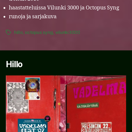
haastatteluissa Vilunki 3000 ja Octopus Syng
runoja ja sarjakuva
hillo
,
octopus syng
,
vilunki3000
Tags
Hillo