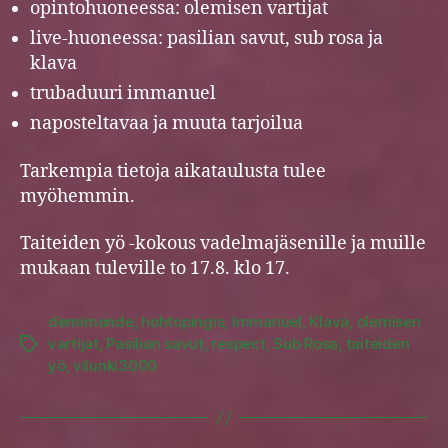
opintohuoneessa: olemisen vartijat
live-huoneessa: pasilian savut, sub rosa ja
klava
trubaduuri immanuel
naposteltavaa ja muuta tarjoilua
Tarkempia tietoja aikataulusta tulee
myöhemmin.
Taiteiden yö -kokous vadelmajäsenille ja muille
mukaan tuleville to 17.8. klo 17.
demimonde
,
hohtopingis
,
Immanuel
,
Klava
,
olemisen
vartijat
,
Pasilian savut
,
respect
,
Sub Rosa
,
taiteiden
Tags
yö
,
vilunki3000