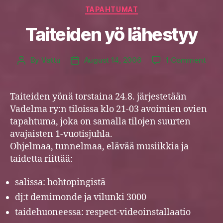
Categories
TAPAHTUMAT
Taiteiden yö lähestyy
on
By
Vattu
August 14, 2006
1 Comment
Post
Post
Tait
author
date
yö
lähe
Taiteiden yönä torstaina 24.8. järjestetään
Vadelma ry:n tiloissa klo 21-03 avoimien ovien
tapahtuma, joka on samalla tilojen suurten
avajaisten 1-vuotisjuhla.
Ohjelmaa, tunnelmaa, elävää musiikkia ja
taidetta riittää:
salissa: hohtopingistä
dj:t demimonde ja vilunki 3000
taidehuoneessa: respect-videoinstallaatio