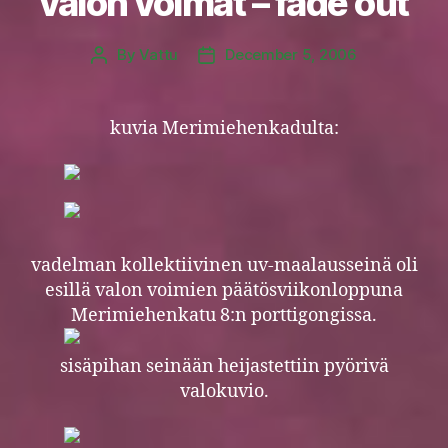
valon voimat – fade out
By
Vattu
December 5, 2006
Post
Post
author
date
kuvia Merimiehenkadulta:
vadelman kollektiivinen uv-maalausseinä oli
esillä valon voimien päätösviikonloppuna
Merimiehenkatu 8:n porttigongissa.
sisäpihan seinään heijastettiin pyörivä
valokuvio.