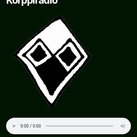
Korppiradio