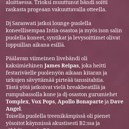
aloittaessa. Trioksi muuttunut bändi soitti
raskasta progeaan vakuuttavalla otteella.
Dj Saraswati jatkoi lounge-puolella
koneellisempaa Intia-osastoa ja myös ison salin
puolella koneet, syntikat ja levysoittimet olivat
loppuillan aikana esillä.
Päälavan viimeinen livebändi oli
kaksimiehinen
James Reipas
, joka heitti
festariväelle puolenyön aikaan kitaran ja
urkujen sävyttämää pirteää tanssitahtia.
Tästä yötä jatkoivat vielä breakbeatillä ja
rumpubassolla kone ja dj-osaston gurumiehet
Tomplex
,
Vox Pops
,
Apollo Bonaparte
ja
Dave
Angel
.
Toisella puolella treenikämpissä oli pienet
yösoitot käynnissä akustisesti B2:ssa ja