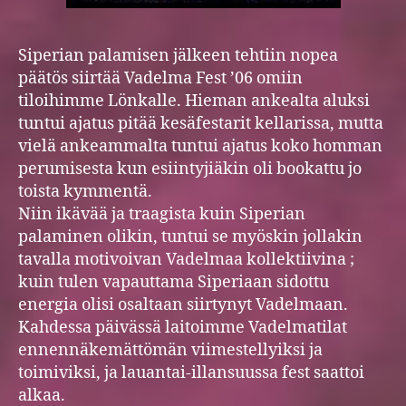
Siperian palamisen jälkeen tehtiin nopea
päätös siirtää Vadelma Fest ’06 omiin
tiloihimme Lönkalle. Hieman ankealta aluksi
tuntui ajatus pitää kesäfestarit kellarissa, mutta
vielä ankeammalta tuntui ajatus koko homman
perumisesta kun esiintyjiäkin oli bookattu jo
toista kymmentä.
Niin ikävää ja traagista kuin Siperian
palaminen olikin, tuntui se myöskin jollakin
tavalla motivoivan Vadelmaa kollektiivina ;
kuin tulen vapauttama Siperiaan sidottu
energia olisi osaltaan siirtynyt Vadelmaan.
Kahdessa päivässä laitoimme Vadelmatilat
ennennäkemättömän viimestellyiksi ja
toimiviksi, ja lauantai-illansuussa fest saattoi
alkaa.