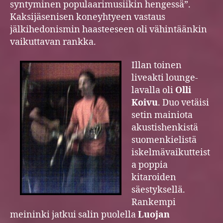
syntyminen populaarimusiikin hengessä”.
Kaksijäsenisen koneyhtyeen vastaus
jälkihedonismin haasteeseen oli vähintäänkin
vaikuttavan rankka.
Illan toinen
liveakti lounge-
lavalla oli
Olli
Koivu
. Duo vetäisi
setin mainiota
akustishenkistä
suomenkielistä
iskelmävaikutteist
a poppia
kitaroiden
säestyksellä.
Rankempi
meininki jatkui salin puolella
Luojan