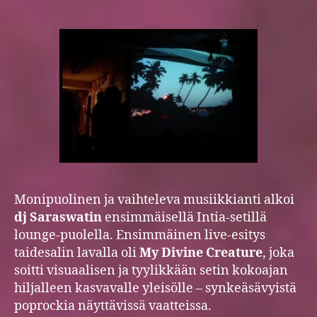
Monipuolinen ja vaihteleva musiikkianti alkoi
dj Saraswatin
ensimmäisellä Intia-setillä
lounge-puolella. Ensimmäinen live-esitys
taidesalin lavalla oli
My Divine Creature
, joka
soitti visuaalisen ja tyylikkään setin kokoajan
hiljalleen kasvavalle yleisölle – synkeäsävyistä
poprockia näyttävissä vaatteissa.