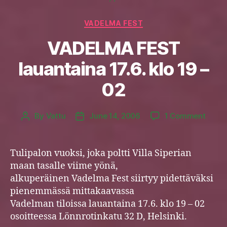
Categories
VADELMA FEST
VADELMA FEST
lauantaina 17.6. klo 19 –
02
on
By
Vattu
June 14, 2006
1 Comment
Post
Post
VADE
author
date
FEST
lauan
Tulipalon vuoksi, joka poltti Villa Siperian
17.6.
maan tasalle viime yönä,
klo
alkuperäinen Vadelma Fest siirtyy pidettäväksi
19
pienemmässä mittakaavassa
–
Vadelman tiloissa lauantaina 17.6. klo 19 – 02
02
osoitteessa Lönnrotinkatu 32 D, Helsinki.