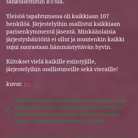
sähköisemmin B3:ssa.
Yleisöä tapahtumassa oli kaikkiaan 107
henkilöä. Järjestelyihin osallistui kaikkiaan
parisenkymmentä jäsentä. Minkäänlaisia
järjestyshäiriöitä ei ollut ja muutenkin kaikki
sujui suorastaan hämmästyttävän hyvin.
Kiitokset vielä kaikille esiintyjille,
järjestelyihin osallistuneille sekä vieraille!
kuvat:
ns
Apollo Bonaparte
,
Dave Angel
,
James Reipas
,
Luoja
,
My Divine Creature
,
octopus syng alive
,
Olli Koivu
,
Tags
Pleasures and Days
,
random doctors
,
saraswati
,
Siperia
,
Tomplex
,
vadelma fest
,
Vox Pops