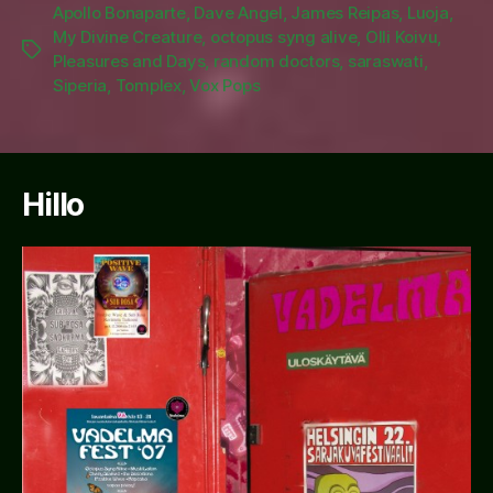
Apollo Bonaparte
,
Dave Angel
,
James Reipas
,
Luoja
,
My Divine Creature
,
octopus syng alive
,
Olli Koivu
,
Tags
Pleasures and Days
,
random doctors
,
saraswati
,
Siperia
,
Tomplex
,
Vox Pops
Hillo