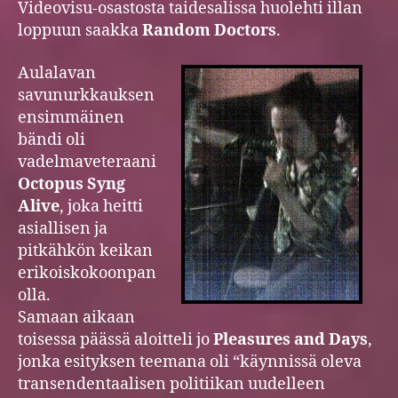
Videovisu-osastosta taidesalissa huolehti illan
loppuun saakka
Random Doctors
.
Aulalavan
savunurkkauksen
ensimmäinen
bändi oli
vadelmaveteraani
Octopus Syng
Alive
, joka heitti
asiallisen ja
pitkähkön keikan
erikoiskokoonpan
olla.
Samaan aikaan
toisessa päässä aloitteli jo
Pleasures and Days
,
jonka esityksen teemana oli “käynnissä oleva
transendentaalisen politiikan uudelleen